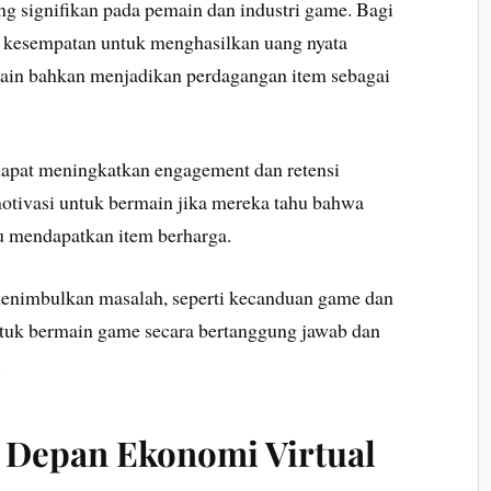
g signifikan pada pemain dan industri game. Bagi
 kesempatan untuk menghasilkan uang nyata
ain bahkan menjadikan perdagangan item sebagai
 dapat meningkatkan engagement dan retensi
otivasi untuk bermain jika mereka tahu bahwa
u mendapatkan item berharga.
menimbulkan masalah, seperti kecanduan game dan
untuk bermain game secara bertanggung jawab dan
.
 Depan Ekonomi Virtual