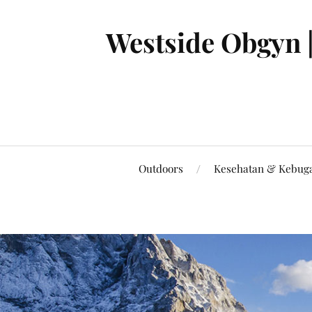
Westside Obgyn 
Outdoors
Kesehatan & Kebug