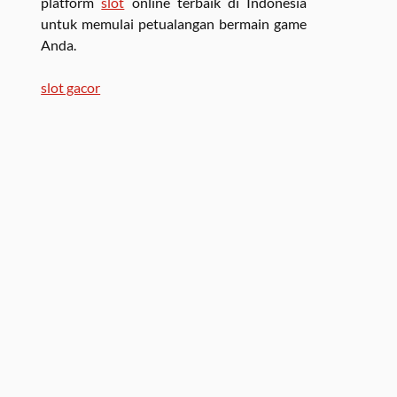
platform
slot
online terbaik di Indonesia
untuk memulai petualangan bermain game
Anda.
slot gacor