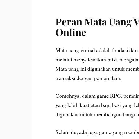
Peran Mata Uang 
Online
Mata uang virtual adalah fondasi dar
melalui menyelesaikan misi, mengalah
Mata uang ini digunakan untuk memb
transaksi dengan pemain lain.
Contohnya, dalam game RPG, pemai
yang lebih kuat atau baju besi yang l
digunakan untuk membangun banguna
Selain itu, ada juga game yang memb